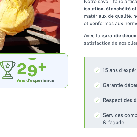
Notre savoir-faire artis
isolation, étanchéité e
matériaux de qualité, n
et conformes aux norm
Avec la
garantie décen
satisfaction de nos cli
2
0
+
15 ans d’expé
Ans d'experience
Garantie déce
Respect des d
Services compl
& façade