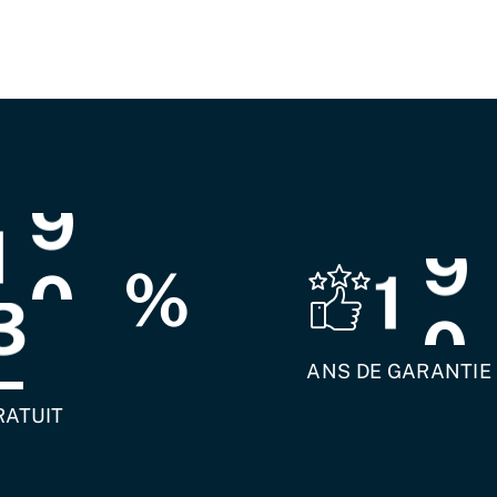
1
0
1
0
%
0
ANS DE GARANTIE
RATUIT