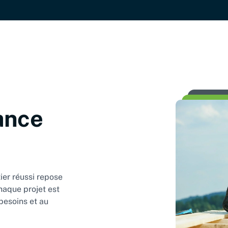
iance
er réussi repose
haque projet est
besoins et au