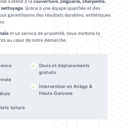
anal s’étend à la
couverture, zinguerie, charpente,
t nettoyage
. Grâce à une équipe qualifiée et des
ous garantissons des résultats durables, esthétiques
es.
nale
et un service de proximité, nous mettons la
ents au cœur de notre démarche.
rience
Devis et déplacements
gratuits
nnale
Intervention en Ariège &
Haute-Garonne
élais
ets toiture